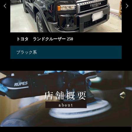


トヨタ ランドクルーザー 250
S
ブラック系
ブ