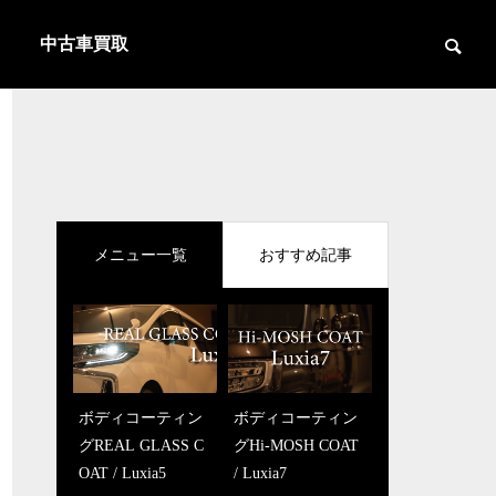
中古車買取
メニュー一覧
おすすめ記事
ボディコーティン
ボディコーティン
グREAL GLASS C
グHi-MOSH COAT
OAT / Luxia5
/ Luxia7