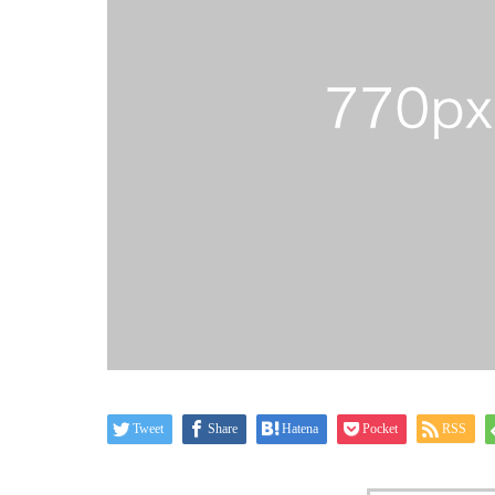
Tweet
Share
Hatena
Pocket
RSS