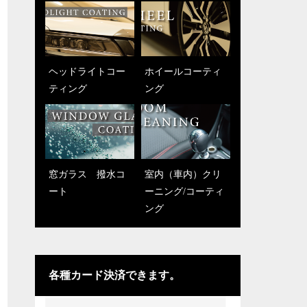
ヘッドライトコー
ホイールコーティ
ティング
ング
窓ガラス 撥水コ
室内（車内）クリ
ート
ーニング/コーティ
ング
各種カード決済できます。