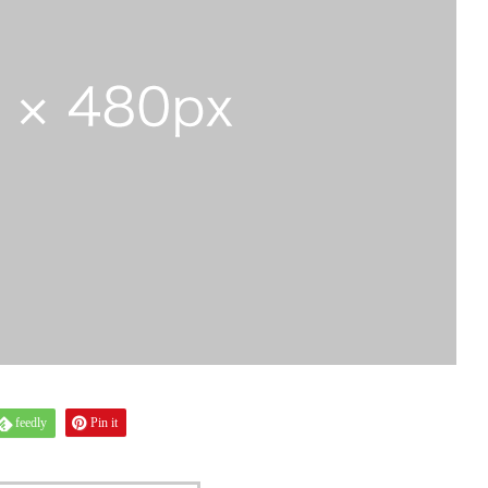
feedly
Pin it